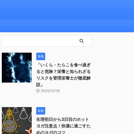
新着
「いくら・たらこを食べ過ぎ
ると危険？栄養と知られざる
リスクを管理栄養士が徹底解
説」
2025/12/18
新着
生理初日から3日目のホット
ヨガ注意点！快適に過ごすた
めのヨガのコツ