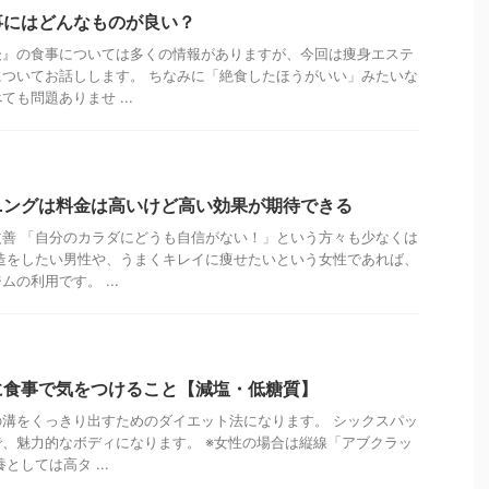
事にはどんなものが良い？
後』の食事については多くの情報がありますが、今回は痩身エステ
ついてお話しします。 ちなみに「絶食したほうがいい」みたいな
も問題ありませ ...
ニングは料金は高いけど高い効果が期待できる
善 「自分のカラダにどうも自信がない！」という方々も少なくは
造をしたい男性や、うまくキレイに痩せたいという女性であれば、
の利用です。 ...
に食事で気をつけること【減塩・低糖質】
溝をくっきり出すためのダイエット法になります。 シックスパッ
、魅力的なボディになります。 ※女性の場合は縦線「アブクラッ
としては高タ ...