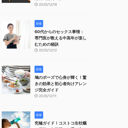
2025/12/16
新着
60代からのセックス事情：
専門医が教える中高年が楽し
むための秘訣
2025/12/12
新着
鳩のポーズで心身が輝く！驚
きの効果と初心者向けアレン
ジ完全ガイド
2025/12/11
新着
究極ガイド！コストコ生牡蠣