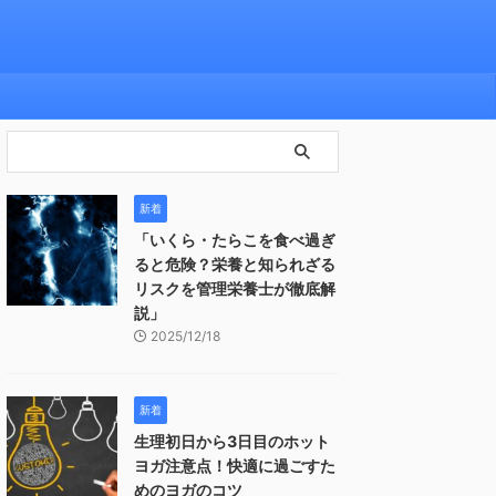
新着
「いくら・たらこを食べ過ぎ
ると危険？栄養と知られざる
リスクを管理栄養士が徹底解
説」
2025/12/18
新着
生理初日から3日目のホット
ヨガ注意点！快適に過ごすた
めのヨガのコツ