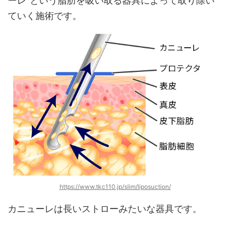
ーレ"という脂肪を吸い取る器具によって取り除い
ていく施術です。
https://www.tkc110.jp/slim/liposuction/
カニューレは長いストローみたいな器具です。