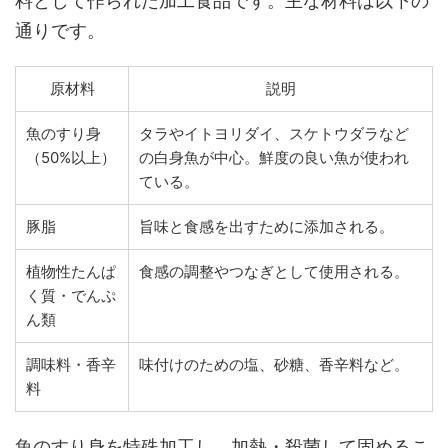
料として作られた加工食品です。主な材料は以下の
通りです。
原材料
説明
魚のすり身
タラやイトヨリダイ、スケトウダラなど
（50%以上）
の白身魚が中心。鮮度の良い魚が使われ
ている。
豚脂
旨味と食感を出すために添加される。
植物性たんぱ
食感の調整やつなぎとして使用される。
く質・でんぷ
ん類
調味料・香辛
味付けのための塩、砂糖、香辛料など。
料
魚のすり身を特殊加工し、加熱・殺菌して固めるこ