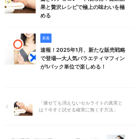
果と贅沢レシピで極上の味わいを極
める
新着
速報！2025年1月、新たな販売戦略
で登場―大人気バラエティマフィン
が1パック単位で楽しめる！
「痩せても消えないセルライトの真実と
は？今すぐ試せる確実に無くす方法」