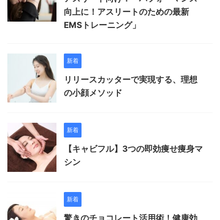
向上に！アスリートのための最新
EMSトレーニング」
新着
リリースカッターで実現する、理想
の小顔メソッド
新着
【キャビフル】3つの即効痩せ痩身マ
シン
新着
驚きのチョコレート活用術！健康効