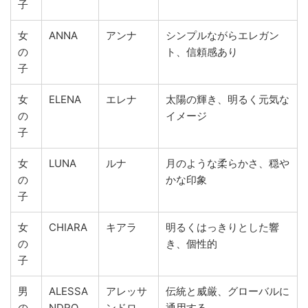
子
女
ANNA
アンナ
シンプルながらエレガン
の
ト、信頼感あり
子
女
ELENA
エレナ
太陽の輝き、明るく元気な
の
イメージ
子
女
LUNA
ルナ
月のような柔らかさ、穏や
の
かな印象
子
女
CHIARA
キアラ
明るくはっきりとした響
の
き、個性的
子
男
ALESSA
アレッサ
伝統と威厳、グローバルに
の
NDRO
ンドロ
通用する