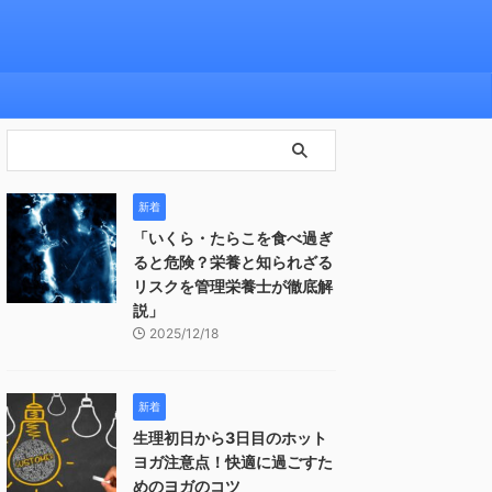
新着
「いくら・たらこを食べ過ぎ
ると危険？栄養と知られざる
リスクを管理栄養士が徹底解
説」
2025/12/18
新着
生理初日から3日目のホット
ヨガ注意点！快適に過ごすた
めのヨガのコツ