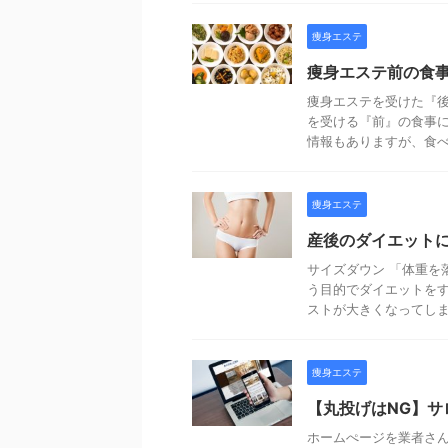
痩身エステ
痩身エステ前の食
痩身エステを受けた『
を受ける『前』の食事に
情報もありますが、食べて
痩身エステ
産後のダイエット
サイズダウン 「体重を
う目的でダイエットをす
ストが大きくなってしまい
痩身エステ
【丸投げはNG】
ホームぺージを業者さ