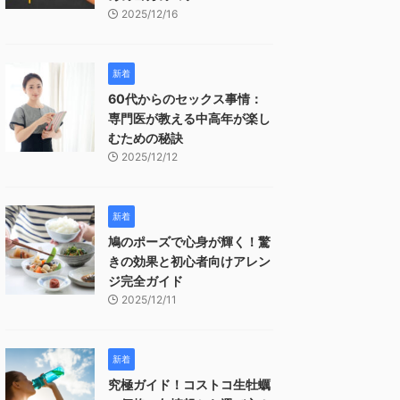
2025/12/16
新着
60代からのセックス事情：
専門医が教える中高年が楽し
むための秘訣
2025/12/12
新着
鳩のポーズで心身が輝く！驚
きの効果と初心者向けアレン
ジ完全ガイド
2025/12/11
新着
究極ガイド！コストコ生牡蠣