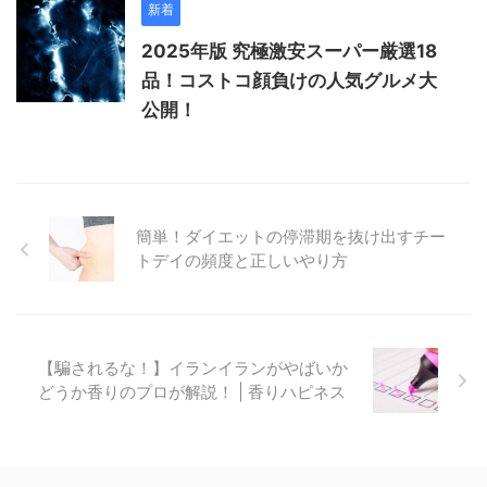
新着
2025年版 究極激安スーパー厳選18
品！コストコ顔負けの人気グルメ大
公開！
簡単！ダイエットの停滞期を抜け出すチー
トデイの頻度と正しいやり方
【騙されるな！】イランイランがやばいか
どうか香りのプロが解説！ | 香りハピネス