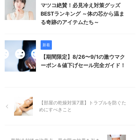
マツコ絶賛！必見冷え対策グッズ
BESTランキング ～体の芯から温ま
る奇跡のアイテムたち～
新着
【期間限定】8/26〜9/1の激ウマク
ーポン＆値下げセール完全ガイド！
【部屋の乾燥対策7選】トラブルを防ぐた
めにすべきこと