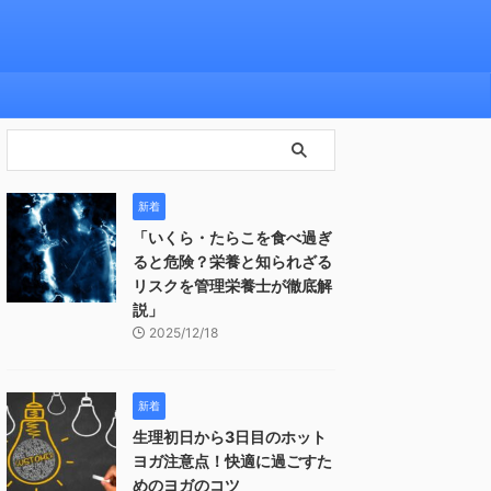
新着
「いくら・たらこを食べ過ぎ
ると危険？栄養と知られざる
リスクを管理栄養士が徹底解
説」
2025/12/18
新着
生理初日から3日目のホット
ヨガ注意点！快適に過ごすた
めのヨガのコツ