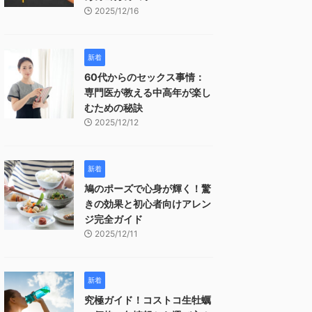
2025/12/16
新着
60代からのセックス事情：
専門医が教える中高年が楽し
むための秘訣
2025/12/12
新着
鳩のポーズで心身が輝く！驚
きの効果と初心者向けアレン
ジ完全ガイド
2025/12/11
新着
究極ガイド！コストコ生牡蠣