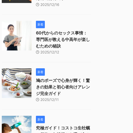
2025/12/16
新着
60代からのセックス事情：
専門医が教える中高年が楽し
むための秘訣
2025/12/12
新着
鳩のポーズで心身が輝く！驚
きの効果と初心者向けアレン
ジ完全ガイド
2025/12/11
新着
究極ガイド！コストコ生牡蠣