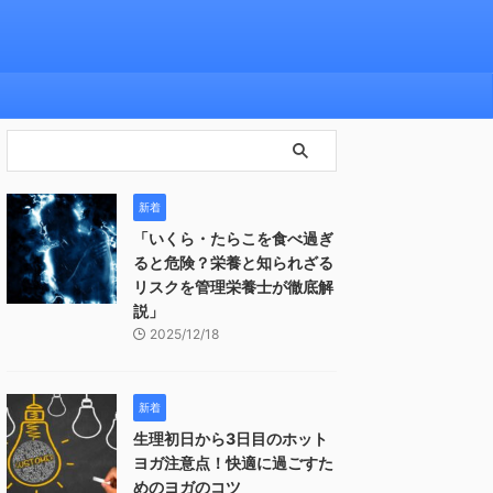
新着
「いくら・たらこを食べ過ぎ
ると危険？栄養と知られざる
リスクを管理栄養士が徹底解
説」
2025/12/18
新着
生理初日から3日目のホット
ヨガ注意点！快適に過ごすた
めのヨガのコツ