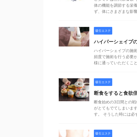
体の機能を調節する栄
ず、体にさまざまな影響が
吸引エステ
ハイパーシェイプ
ハイパーシェイプの施術
頻度で施術を行う必要が
様に通っていただくことで
吸引エステ
断食をすると食欲
断食始めの3日間との戦
がとてもでてしまいます
す。 そうした時には必ず
吸引エステ