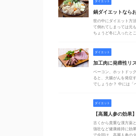
ダイエット
鍋ダイエットなら
世の中にダイエット方法
て倒れてしまっては元も
ちょうど冬に入ったところ
ダイエット
加工肉に発癌性リ
ベーコン、ホットドッ
ると、大腸がんを発症す
でしょうか？ 中には「ベ
ダイエット
【高麗人参の効果
古くから貴重な漢方薬と
強壮など健康維持に効果
で今回は、高麗人参のダイ