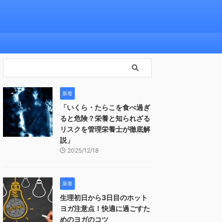
新着
「いくら・たらこを食べ過ぎ
ると危険？栄養と知られざる
リスクを管理栄養士が徹底解
説」
2025/12/18
新着
生理初日から3日目のホット
ヨガ注意点！快適に過ごすた
めのヨガのコツ