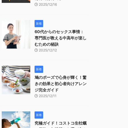
2025/12/16
新着
60代からのセックス事情：
専門医が教える中高年が楽し
むための秘訣
2025/12/12
新着
鳩のポーズで心身が輝く！驚
きの効果と初心者向けアレン
ジ完全ガイド
2025/12/11
新着
究極ガイド！コストコ生牡蠣