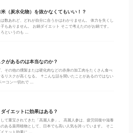
お米（炭水化物）を抜かなくてもいい！？
は数あれど、どれが自分に合うかはわかりません。 体力を失くし
子もありません。 お鍋ダイエット そこで考えたのがお鍋です。
というのも ...
スクがあるのは本当なのか？
グ、その他の燻製または硬化肉などの赤身の加工肉をたくさん食べ
るリスクが高くなる。 ↑こんな話を聞いたことがあるのではない
ーコン一切れで ...
】ダイエットに効果はある？
して重宝されてきた「高麗人参」。 高麗人参は、疲労回復や滋養
のある薬用植物として、日本でも高い人気を誇っています。 そこ
エット効果に ...