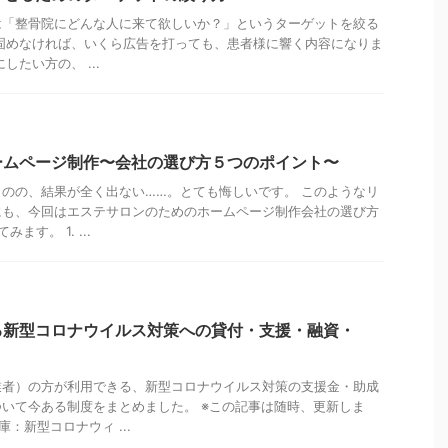
は「整骨院にどんな人に来て欲しいか？」というターゲットを絞る
固めなければ、いくら広告を打っても、患者様に響く内容になりま
したい方の、 ...
ームページ制作〜会社の選び方５つのポイント〜
のの、結果が全く出ない……。とても悔しいです。 このようなリ
にも、今回はエステサロンのためのホームページ制作会社の選び方
ます。 1. ...
る新型コロナウイルス対策への貸付・支援・融資・
業者）の方が利用できる、新型コロナウイルス対策の支援金・助成
いて今ある制度をまとめました。 ※この記事は随時、更新しま
：新型コロナウィ ...