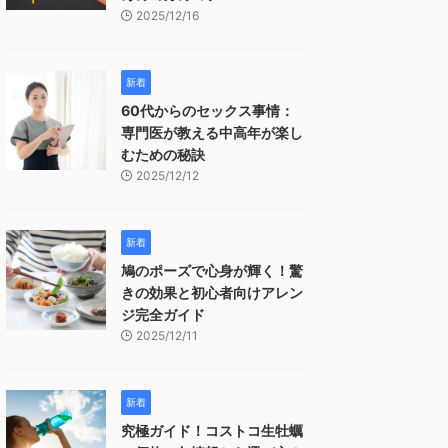
2025/12/16
新着
60代からのセックス事情：
専門医が教える中高年が楽し
むための秘訣
2025/12/12
新着
鳩のポーズで心身が輝く！驚
きの効果と初心者向けアレン
ジ完全ガイド
2025/12/11
新着
究極ガイド！コストコ生牡蠣