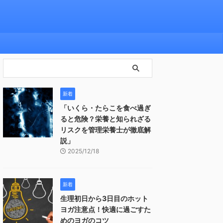
新着
「いくら・たらこを食べ過ぎ
ると危険？栄養と知られざる
リスクを管理栄養士が徹底解
説」
2025/12/18
新着
生理初日から3日目のホット
ヨガ注意点！快適に過ごすた
めのヨガのコツ