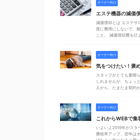
オーナー向け
エステ機器の減価
減価償却とは エステサ
度に費用にしないで、
こと。 減価償却費を計上す
オーナー向け
気をつけたい！褒
スタッフがとても素晴ら
しれませんが、ちょっと
人から、たまたま契約が取
オーナー向け
これからWEBで集
いよいよ2019年がス
費税率アップ、翌年は
ばたく一年になると思います