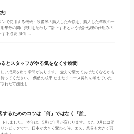
償却
ロンで使用する機械・設備等の購入した金額を、購入した年度の一
耐用年数の間に費用を配分して計上するという会計処理の仕組みの
る必要 減価 ...
めるとスタッフがやる気をなくす瞬間
しい成果を出す瞬間があります。 全力で褒めてあげたくなるかも
待ってください。 偶然の成果 たまたまコース契約を考えていた
れた可能性も ...
客するためのコツは「何」ではなく「誰」
タートしました。 本年は、5月に年号が変わります。また10月には消
オリンピックです。日本が大きく変わる時、エステ業界も大きく羽
！ — ...