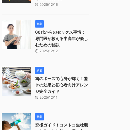
2025/12/16
新着
60代からのセックス事情：
専門医が教える中高年が楽し
むための秘訣
2025/12/12
新着
鳩のポーズで心身が輝く！驚
きの効果と初心者向けアレン
ジ完全ガイド
2025/12/11
新着
究極ガイド！コストコ生牡蠣