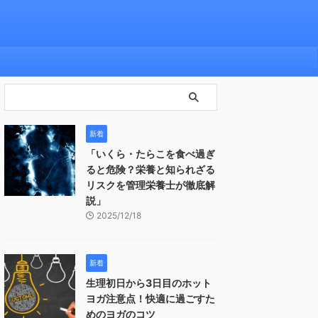
新着
「いくら・たらこを食べ過ぎ
ると危険？栄養と知られざる
リスクを管理栄養士が徹底解
説」
2025/12/18
新着
生理初日から3日目のホット
ヨガ注意点！快適に過ごすた
めのヨガのコツ