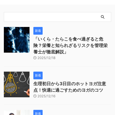
新着
「いくら・たらこを食べ過ぎると危
険？栄養と知られざるリスクを管理栄
養士が徹底解説」
2025/12/18
新着
生理初日から3日目のホットヨガ注意
点！快適に過ごすためのヨガのコツ
2025/12/16
新着