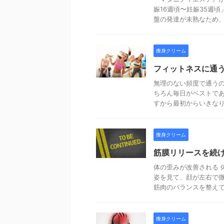
娠16週頃〜妊娠35週
盤の発達が未熟なため、強
痩身クリーム
フィットネスに通
無理のない頻度で通うの
ちろん毎日がベストで
すから最初からいきなり毎
痩身クリーム
筋膜リリースを続
体の歪みが改善される 
姿を見て、顔が左右で微
筋肉のバランスを整えてい
痩身クリーム