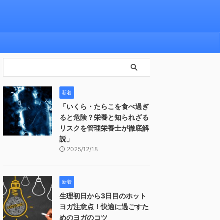
新着
「いくら・たらこを食べ過ぎ
ると危険？栄養と知られざる
リスクを管理栄養士が徹底解
説」
2025/12/18
新着
生理初日から3日目のホット
ヨガ注意点！快適に過ごすた
めのヨガのコツ