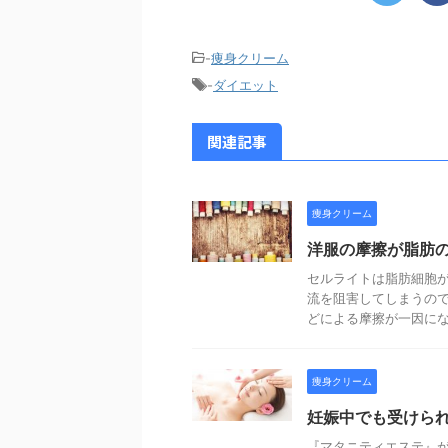
-
痩身クリーム
-
ダイエット
関連記事
痩身クリーム
洋服の摩擦が脂肪
セルライトは脂肪細胞が
流を阻害してしまうので
どによる摩擦が一因になっ
痩身クリーム
妊娠中でも受けら
『マタニティエステ』が