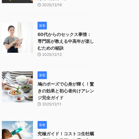
2025/12/16
新着
60代からのセックス事情：
専門医が教える中高年が楽し
むための秘訣
2025/12/12
新着
鳩のポーズで心身が輝く！驚
きの効果と初心者向けアレン
ジ完全ガイド
2025/12/11
新着
究極ガイド！コストコ生牡蠣