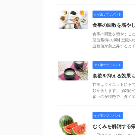
ケイ素サプリメント
食事の回数を増や
食事の回数を増やすこと
脂肪蓄積の抑制 空腹の
血糖値が急上昇するとイン
ケイ素サプリメント
食欲を抑える効果
甘酒はダイエットに不向
類があります。 酒粕か
多いのが特徴で、ダイエッ
ケイ素サプリメント
むくみを解消する
一日中歩きっぱなしだ