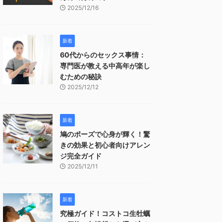
2025/12/16
新着
60代からのセックス事情：
専門医が教える中高年が楽し
むための秘訣
2025/12/12
新着
鳩のポーズで心身が輝く！驚
きの効果と初心者向けアレン
ジ完全ガイド
2025/12/11
新着
究極ガイド！コストコ生牡蠣