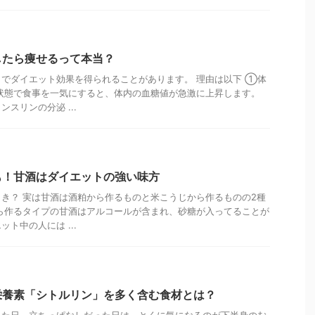
したら痩せるって本当？
でダイエット効果を得られることがあります。 理由は以下 ①体
状態で食事を一気にすると、体内の血糖値が急激に上昇します。
スリンの分泌 ...
も！甘酒はダイエットの強い味方
き？ 実は甘酒は酒粕から作るものと米こうじから作るものの2種
ら作るタイプの甘酒はアルコールが含まれ、砂糖が入ってることが
ト中の人には ...
栄養素「シトルリン」を多く含む食材とは？
った日、立ちっぱなしだった日は、とくに気になるのが下半身のむ