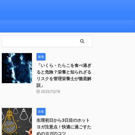
新着
「いくら・たらこを食べ過ぎ
ると危険？栄養と知られざる
リスクを管理栄養士が徹底解
説」
2025/12/18
新着
生理初日から3日目のホット
ヨガ注意点！快適に過ごすた
めのヨガのコツ