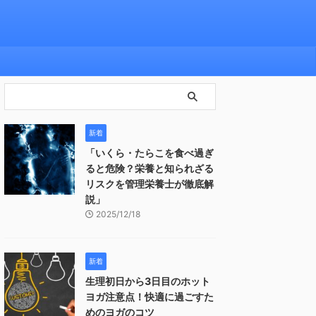
新着
「いくら・たらこを食べ過ぎ
ると危険？栄養と知られざる
リスクを管理栄養士が徹底解
説」
2025/12/18
新着
生理初日から3日目のホット
ヨガ注意点！快適に過ごすた
めのヨガのコツ