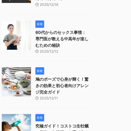
2025/12/16
新着
60代からのセックス事情：
専門医が教える中高年が楽し
むための秘訣
2025/12/12
新着
鳩のポーズで心身が輝く！驚
きの効果と初心者向けアレン
ジ完全ガイド
2025/12/11
新着
究極ガイド！コストコ生牡蠣