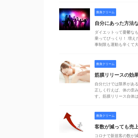
痩身クリーム
自分にあった方法
ダイエットって憂鬱なも
乗ってびっくり！ 増え
事制限も運動も辛くて大変
痩身クリーム
筋膜リリースの効
自分だけでは限界がある
正しく行えば、体の歪
す。筋膜リリース自体は、
痩身クリーム
客数が減っても売
コロナで新規客の数が減