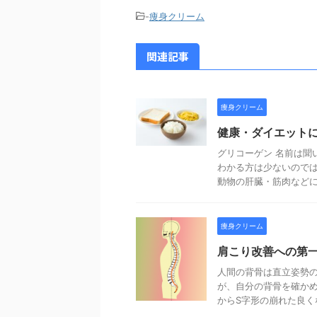
-
痩身クリーム
関連記事
痩身クリーム
健康・ダイエット
グリコーゲン 名前は聞
わかる方は少ないのでは
動物の肝臓・筋肉などに多
痩身クリーム
肩こり改善への第
人間の背骨は直立姿勢の
が、自分の背骨を確か
からS字形の崩れた良くな